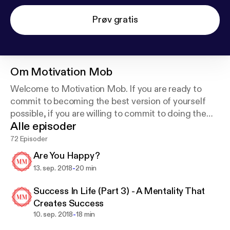
Prøv gratis
Om
Motivation Mob
Welcome to Motivation Mob. If you are ready to
commit to becoming the best version of yourself
possible, if you are willing to commit to doing the
Alle episoder
impossible, then this podcast is for you. Welcome to
the Mob.
72 Episoder
Are You Happy?
-
13. sep. 2018
20 min
Success In Life (Part 3) - A Mentality That
Creates Success
-
10. sep. 2018
18 min