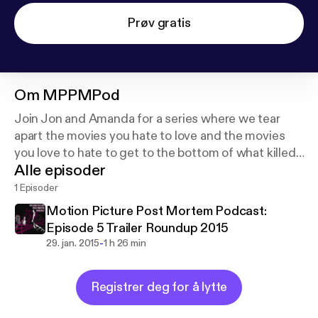
Prøv gratis
Om
MPPMPod
Join Jon and Amanda for a series where we tear
apart the movies you hate to love and the movies
you love to hate to get to the bottom of what killed
Alle episoder
them. Bad direction? Non-existent plot? Or
something else entirely?
1 Episoder
Motion Picture Post Mortem Podcast:
Episode 5 Trailer Roundup 2015
-
29. jan. 2015
1 h 26 min
Registrer deg for å lytte