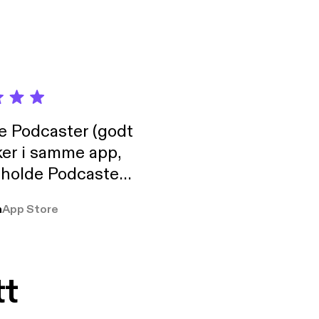
?ref_=aipsflistTe
com/memogarridoxp/ ‪
ogarridoxp
de Podcaster (godt
ker i samme app,
 holde Podcaster
lt i biblioteket.
a
App Store
tt