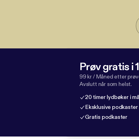
Prøv gratis i
99 kr / Måned etter prø
Avslutt når som helst.
20 timer lydbøker i 
Eksklusive podkaster
Gratis podkaster