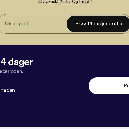
Spansk
Kultur Og Fritid
Prøv 14 dager gratis
 14 dager
veperioden.
Pr
måneden