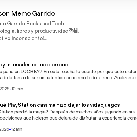
 con Memo Garrido
mo Garrido Books and Tech.
logía, libros y productividad📚🖥️.
ctivo inconsciente!
:
y: el cuaderno todoterreno
 X, TikTok e Instagram.
la pena un LOCHBY? En esta reseña te cuento por qué este sist
ado la fama de ser un auténtico cuaderno todoterreno. Analizamos s
ani@gmail.com
d de sus fundas de lona encerada, sus cuadernos con papel Tomoe
-
 2026
10 min
e usuario realmente tiene sentido.Momentos00:00 Intro01:42 Hist
03:52 Cuadernos04:39 El cuaderno de cerca06:32 Para quién es 
1 Conclusiones08:47 CierreTe invito a suscribirte al Newsletter 
ué PlayStation casi me hizo dejar los videojuegos
 hacerlo aquí: https://corolarioconmemo.comTe invito a seguirme
tation perdió la magia? Después de muchos años jugando en sus
es:Instagram: https://www.instagram.com/memogarridoxp/ ‪ TikTok:
 decisiones que hicieron que dejara de disfrutar la experiencia co
://www.tiktok.com/@memogarridoxp X: https://x.com/memogarrid
te cuento las cinco razones por las que PlayStation casi me hizo de
-
i 2026
12 min
juegos.Momentos:00:00 Intro01:33 Ecosistema social03:22 Forma
ivos07:04 Falta de innovación08:44 Indiferencia por el jugador10