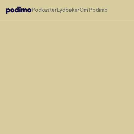
Podkaster
Lydbøker
Om Podimo