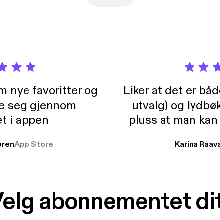
://www.amazon.com.mx/shop/memogarridoxp/list/1IVEKKLZSX8A4
 a seguirme en redes sociales:Instagram: https://www.instagram.
k: https://www.tiktok.com/@memogarridoxp X: https://x.com/mem
m nye favoritter og
Liker at det er bå
re seg gjennom
utvalg) og lydbø
t i appen
pluss at man kan
og lydbøker atski
ren
App Store
Karina Raav
elg abonnementet di