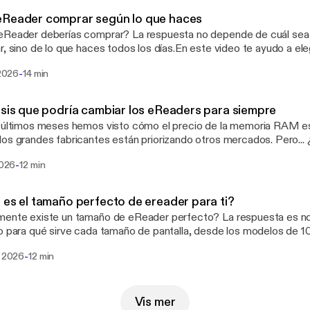
tando PlayStation o también sientes que algo cambió? Te invito a
eReader comprar según lo que haces
es:Instagram: https://www.instagram.com/memogarridoxp/ ‪ TikTok:
Reader deberías comprar? La respuesta no depende de cuál sea 
://www.tiktok.com/@memogarridoxp X: https://x.com/memogarrid
r, sino de lo que haces todos los días.En este video te ayudo a ele
indle, Kobo, Boox, Supernote, reMarkable, Bigme, Montblanc Digi
-
 2026
14 min
tu perfil: estudiante, lector casual, lector hardcore, escritor, ejec
o alguien que busca productividad con tinta electrónica.Si está
ader, aquí encontrarás una recomendación para cada tipo de usuari
isis que podría cambiar los eReaders para siempre
me en redes sociales:Instagram: https://www.instagram.com/memogarrid
s últimos meses hemos visto cómo el precio de la memoria RAM 
://www.tiktok.com/@memogarridoxp X: https://x.com/memogarrid
os grandes fabricantes están priorizando otros mercados. Pero... 
os eReaders?En este video analizamos qué está ocurriendo con la
-
 2026
12 min
a, por qué los lectores de tinta electrónica podrían verse afect
r en los próximos años si esta tendencia continúa.Momentos00:00
to de precios en la RAM02:49 ¿Qué está pasando?03:31 Los eR
 es el tamaño perfecto de ereader para ti?
21 Poca producción06:16 Períodos más largos de renovación07:2
ente existe un tamaño de eReader perfecto? La respuesta es no
ers10:52 Conclusiones
o para qué sirve cada tamaño de pantalla, desde los modelos de 10
sillo de 4 pulgadas. Más que hablar de marcas, veremos cómo cam
-
i 2026
12 min
a, escritura, estudio y productividad según el uso que le des.Mo
ducción01:32 eReaders de 10 pulgadas04:16 eReaders de 8 pulga
gadas07:53 eReaders de 6 pulgadas09:14 eReaders de 4 pulgadas
siones11:45 CierrePuedes apoyar al canal y comprar un ereader 
Vis mer