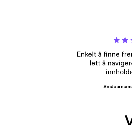
https
invito
TikTo
Enkelt å finne fre
lett å navige
innholde
Småbarnsmo
V