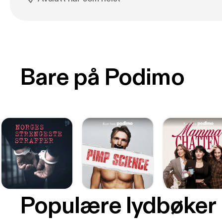
Bare på Podimo
Populære lydbøker