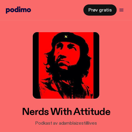
Prøv gratis
Nerds With Attitude
Podkast av adamblaizestilllives