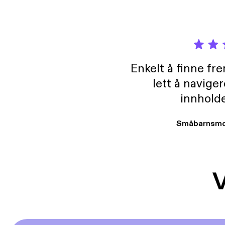
Enkelt å finne fre
lett å navige
innholde
Småbarnsmo
V