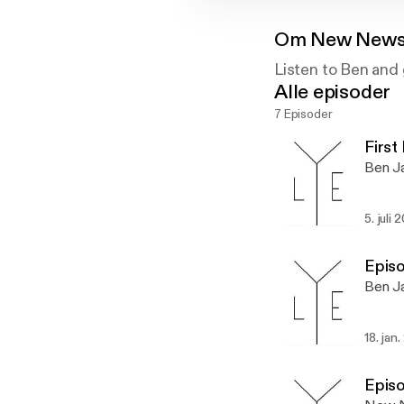
Om
New News
Listen to Ben and 
Alle episoder
7 Episoder
First
Ben J
5. juli 
Episo
Ben Ja
18. jan.
Episo