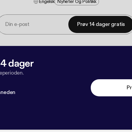
Engelsk
Nyheter Og Politikk
Prøv 14 dager gratis
 14 dager
veperioden.
Pr
måneden