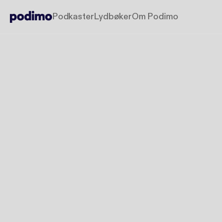
Podkaster
Lydbøker
Om Podimo