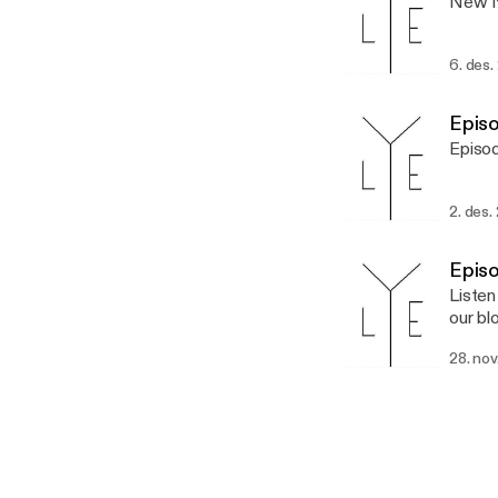
New N
6. des.
Episo
Episod
2. des.
Episo
Listen
our bl
28. nov