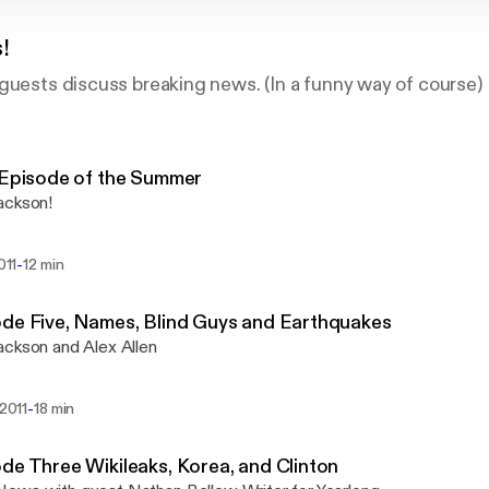
!
guests discuss breaking news. (In a funny way of course)
 Episode of the Summer
ackson!
-
2011
12 min
de Five, Names, Blind Guys and Earthquakes
ckson and Alex Allen
-
 2011
18 min
de Three Wikileaks, Korea, and Clinton