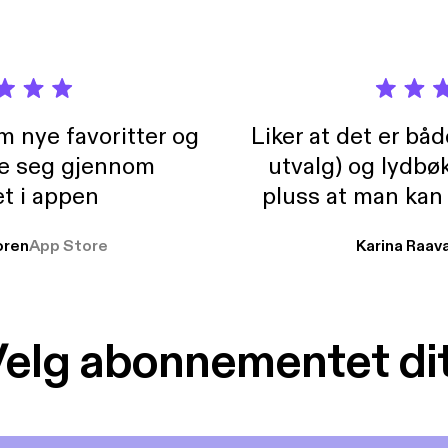
m nye favoritter og
Liker at det er bå
re seg gjennom
utvalg) og lydbø
t i appen
pluss at man kan
og lydbøker atski
ren
App Store
Karina Raav
elg abonnementet di