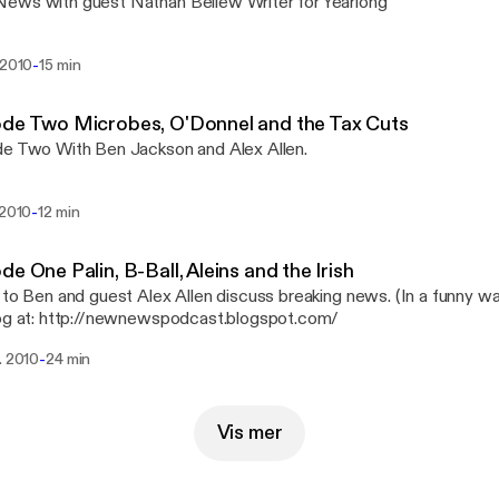
ews with guest Nathan Bellew Writer for Yearlong
-
 2010
15 min
de Two Microbes, O'Donnel and the Tax Cuts
e Two With Ben Jackson and Alex Allen.
-
 2010
12 min
de One Palin, B-Ball, Aleins and the Irish
 to Ben and guest Alex Allen discuss breaking news. (In a funny w
og at: http://newnewspodcast.blogspot.com/
-
. 2010
24 min
Vis mer