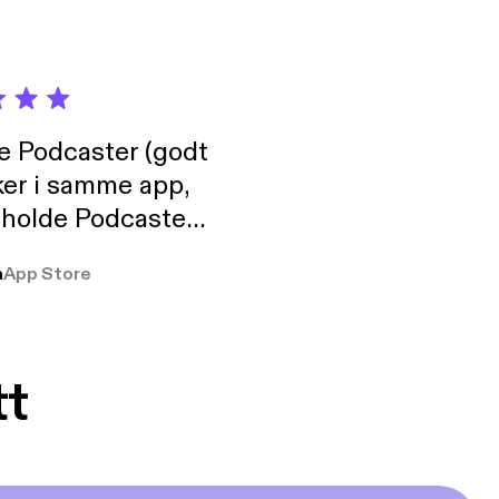
de Podcaster (godt
ker i samme app,
 holde Podcaster
lt i biblioteket.
a
App Store
tt