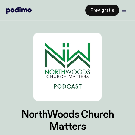
Prøv gratis
NorthWoods Church
Matters