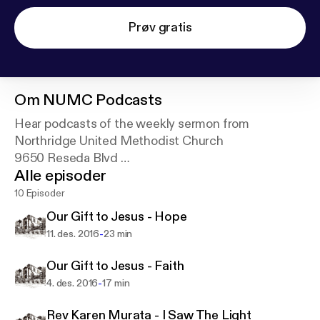
Prøv gratis
Om
NUMC Podcasts
Hear podcasts of the weekly sermon from
Northridge United Methodist Church
9650 Reseda Blvd
Alle episoder
Northridge, CA 91324
(818) 886-1555
10 Episoder
Our Gift to Jesus - Hope
Rev. Dr. Joseph Choi, pastor
-
11. des. 2016
23 min
Our Gift to Jesus - Faith
-
4. des. 2016
17 min
Rev Karen Murata - I Saw The Light