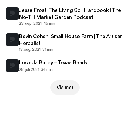
building up your food storage or collecting
Jesse Frost: The Living Soil Handbook | The
handmade-soap, this show is for those of you who
No-Till Market Garden Podcast
chose the road less traveled. The road to self-
-
23. sep. 2021
45 min
reliance… for those that are living a daring
adventure. Life… off the grid.
Bevin Cohen: Small House Farm | The Artisan
Herbalist
-
18. aug. 2021
31 min
Lucinda Bailey – Texas Ready
-
28. juli 2021
34 min
Vis mer