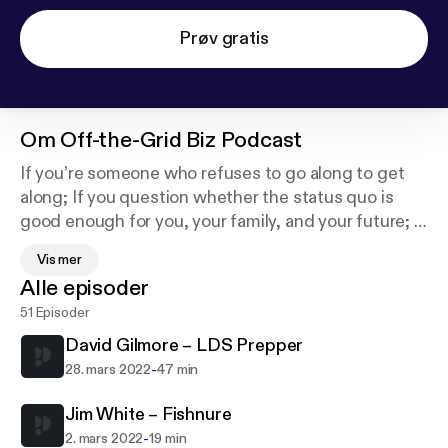
Prøv gratis
Om
Off-the-Grid Biz Podcast
If you’re someone who refuses to go along to get
along; If you question whether the status quo is
good enough for you, your family, and your future; If
you want to leave this world better off than you
Vis mer
found it and you consider independence a sacred
Alle episoder
thing; You may be a prepper, a gardener, a
51 Episoder
homesteader, a survivalist, a farmer, a rancher, an
environmentalist or an rugged outdoorsman, We are
David Gilmore – LDS Prepper
here to celebrate you. Whether you’re looking to
-
28. mars 2022
47 min
improve your maverick business, or find out about
the latest products and services available to the
Jim White – Fishnure
weekend rebel; from selling chicken eggs online, to
-
2. mars 2022
19 min