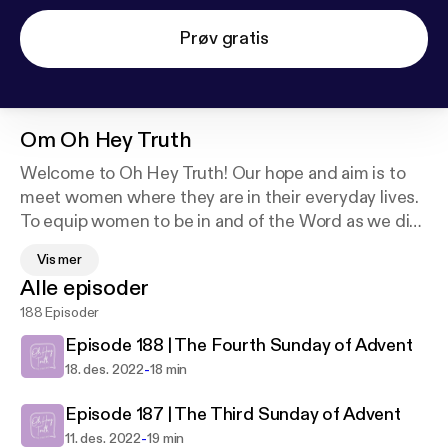
Prøv gratis
Om
Oh Hey Truth
Welcome to Oh Hey Truth! Our hope and aim is to
meet women where they are in their everyday lives.
To equip women to be in and of the Word as we dive
deep into THE TRUTH of God’s Word. When we
Vis mer
spend our days studying and meditating on His
Alle episoder
Word - our hearts, our minds, and our lives will bring
188 Episoder
glory to the one who made us. In His image, we
were made. In His image, we are called to live. May
Episode 188 | The Fourth Sunday of Advent
we join you brave women on this great adventure as
-
18. des. 2022
18 min
we seek the Lord together. We hope you feel
welcome here!
Episode 187 | The Third Sunday of Advent
-
11. des. 2022
19 min