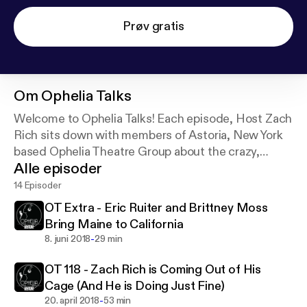
Prøv gratis
Om
Ophelia Talks
Welcome to Ophelia Talks! Each episode, Host Zach
Rich sits down with members of Astoria, New York
based Ophelia Theatre Group about the crazy,
Alle episoder
whirlwind process of creating theatre and art in the
great City of New York.
14 Episoder
OT Extra - Eric Ruiter and Brittney Moss
Bring Maine to California
-
8. juni 2018
29 min
OT 118 - Zach Rich is Coming Out of His
Cage (And He is Doing Just Fine)
-
20. april 2018
53 min