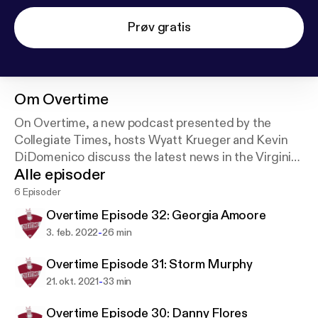
Prøv gratis
Om
Overtime
On Overtime, a new podcast presented by the
Collegiate Times, hosts Wyatt Krueger and Kevin
DiDomenico discuss the latest news in the Virginia
Alle episoder
Tech sports world. Tune in every other week for new
episodes.
6 Episoder
Overtime Episode 32: Georgia Amoore
-
3. feb. 2022
26 min
Overtime Episode 31: Storm Murphy
-
21. okt. 2021
33 min
Overtime Episode 30: Danny Flores