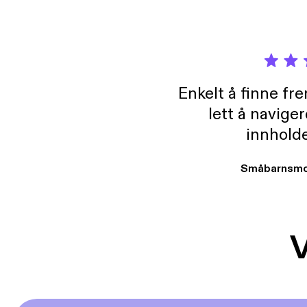
Enkelt å finne fre
lett å navige
innholde
Småbarnsmo
V