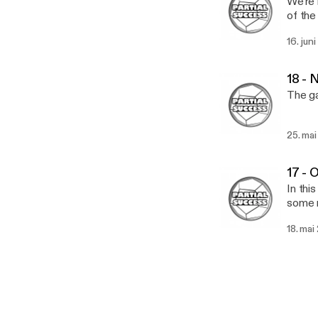
We're 
of the
16. jun
18 - 
The ga
25. mai
17 - 
In thi
some 
18. mai