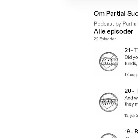
Om
Partial Su
Podcast by Partia
Alle episoder
22 Episoder
21 - 
Did yo
funds,
17. aug
20 -
And we
they m
with O
13. juli
19 -