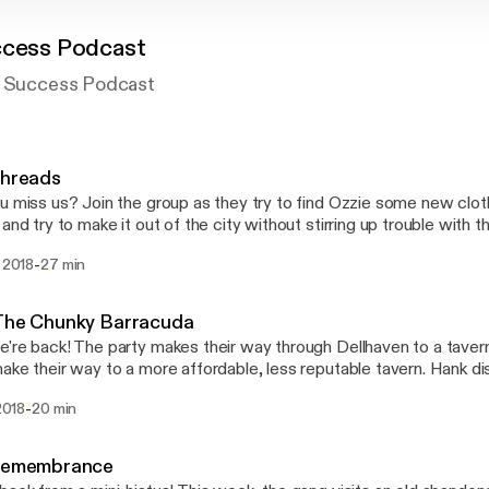
ccess Podcast
l Success Podcast
Threads
u miss us? Join the group as they try to find Ozzie some new clot
 and try to make it out of the city without stirring up trouble with t
-
. 2018
27 min
 The Chunky Barracuda
're back! The party makes their way through Dellhaven to a tavern.
ake their way to a more affordable, less reputable tavern. Hank d
zzie.
-
 2018
20 min
 Remembrance