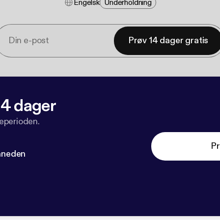
Engelsk
Underholdning
Prøv 14 dager gratis
 14 dager
veperioden.
Pr
måneden