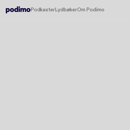
Podkaster
Lydbøker
Om Podimo