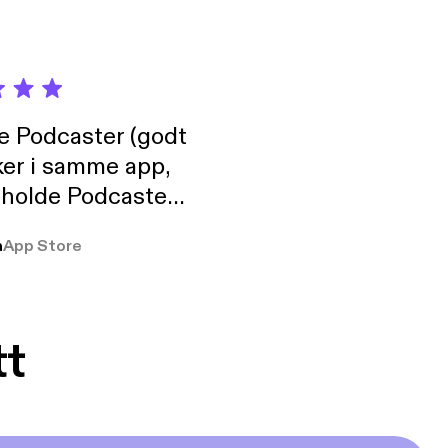
de Podcaster (godt
ker i samme app,
 holde Podcaster
lt i biblioteket.
a
App Store
tt