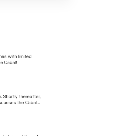
hes with limited
he Cabal!
 Shortly thereafter,
iscusses the Cabal