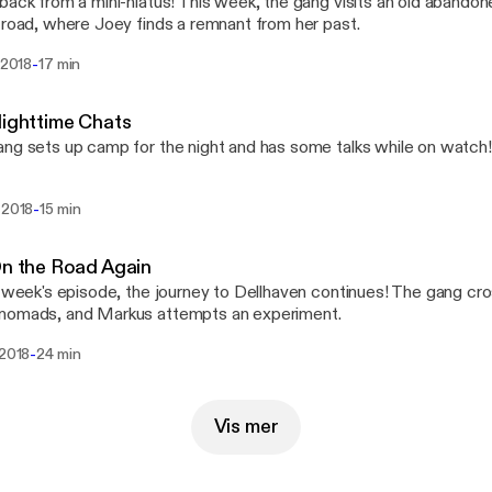
back from a mini-hiatus! This week, the gang visits an old abandone
 road, where Joey finds a remnant from her past.
-
i 2018
17 min
Nighttime Chats
ng sets up camp for the night and has some talks while on watch!
-
 2018
15 min
On the Road Again
s week's episode, the journey to Dellhaven continues! The gang cr
nomads, and Markus attempts an experiment.
-
 2018
24 min
Vis mer