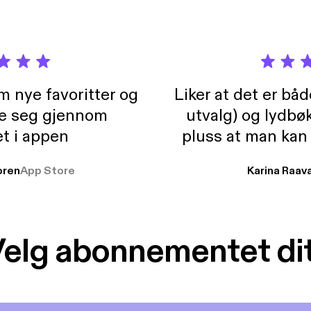
m nye favoritter og
Liker at det er bå
re seg gjennom
utvalg) og lydbø
t i appen
pluss at man kan
og lydbøker atski
ren
App Store
Karina Raav
elg abonnementet di