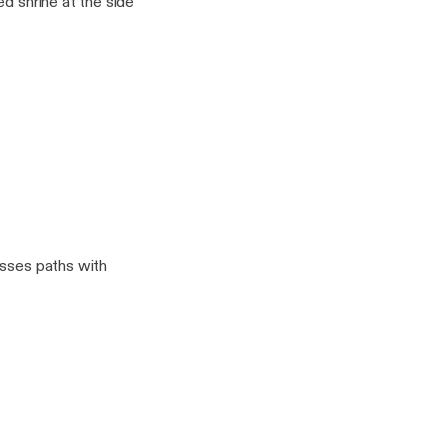
d shrine at the side
osses paths with