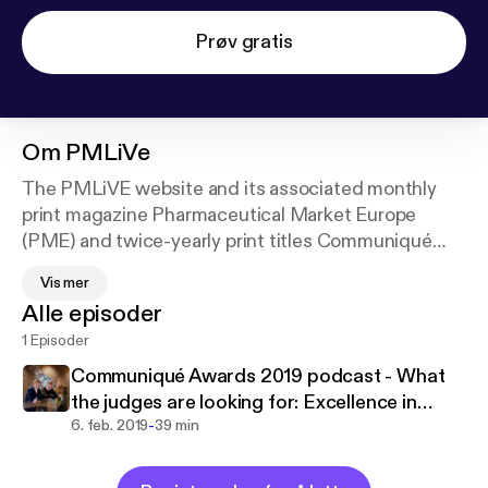
Prøv gratis
Om
PMLiVe
The PMLiVE website and its associated monthly
print magazine Pharmaceutical Market Europe
(PME) and twice-yearly print titles Communiqué
and The Directory are published by PMGroup. They
Vis mer
offer the latest pharma news, analysis, jobs and
Alle episoder
events, including the annual Pharmaceutical Market
1 Episoder
Excellence Awards (PMEAs) and Communiqué
Awards.
Communiqué Awards 2019 podcast - What
the judges are looking for: Excellence in
-
Communications through Creative Execution
6. feb. 2019
39 min
category