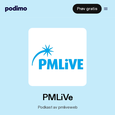
Prøv gratis
PMLiVe
Podkast av pmliveweb