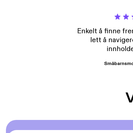
Enkelt å finne fre
lett å navige
innholde
Småbarnsmo
V