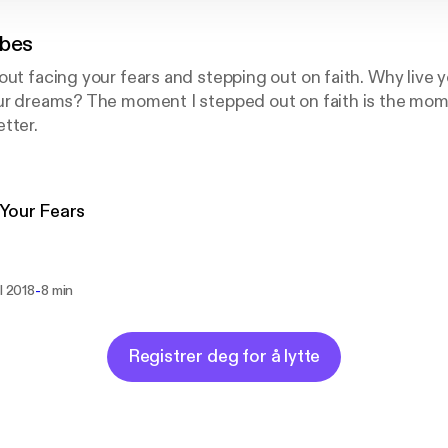
ibes
out facing your fears and stepping out on faith. Why live y
our dreams? The moment I stepped out on faith is the mo
tter.
Your Fears
-
il 2018
8 min
Registrer deg for å lytte