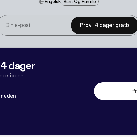
Engelsk
Barn Og Familie
Prøv 14 dager gratis
 14 dager
veperioden.
Pr
måneden