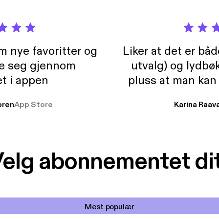
m nye favoritter og
Liker at det er bå
re seg gjennom
utvalg) og lydbø
t i appen
pluss at man kan
og lydbøker atski
ren
App Store
Karina Raav
elg abonnementet di
Mest populær