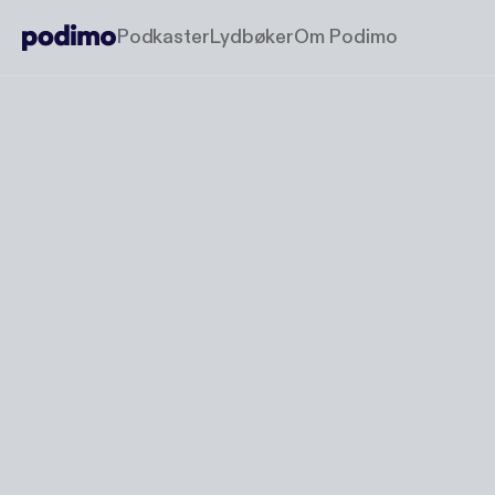
Podkaster
Lydbøker
Om Podimo