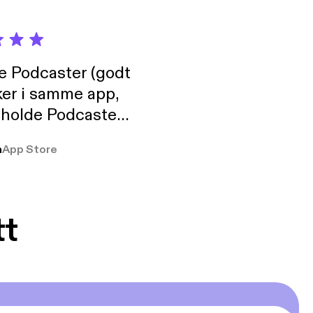
de Podcaster (godt
ker i samme app,
 holde Podcaster
lt i biblioteket.
a
App Store
tt