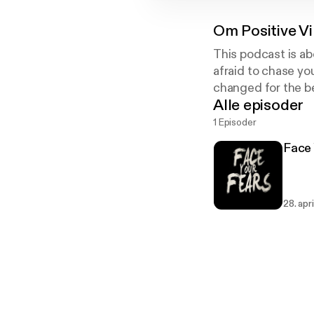
Om
Positive V
This podcast is ab
afraid to chase y
changed for the be
Alle episoder
1 Episoder
Face 
28. apr