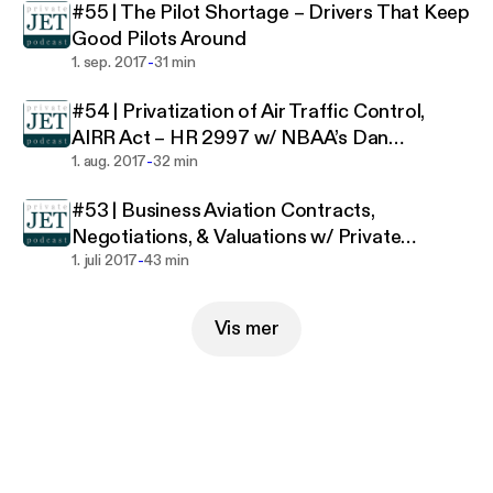
#55 | The Pilot Shortage – Drivers That Keep
Good Pilots Around
-
1. sep. 2017
31 min
#54 | Privatization of Air Traffic Control,
AIRR Act – HR 2997 w/ NBAA’s Dan
-
Hubbard
1. aug. 2017
32 min
#53 | Business Aviation Contracts,
Negotiations, & Valuations w/ Private
-
Aviation Attorney James Butler of Shaircraft
1. juli 2017
43 min
Vis mer