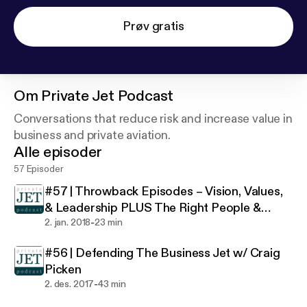
Prøv gratis
Om
Private Jet Podcast
Conversations that reduce risk and increase value in
business and private aviation.
Alle episoder
57 Episoder
#57 | Throwback Episodes – Vision, Values,
& Leadership PLUS The Right People &
-
Partners
2. jan. 2018
23 min
#56 | Defending The Business Jet w/ Craig
Picken
-
2. des. 2017
43 min