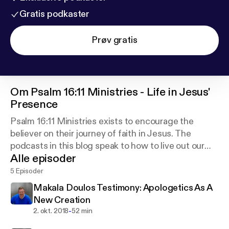
Gratis podkaster
Prøv gratis
Om
Psalm 16:11 Ministries - Life in Jesus'
Presence
Psalm 16:11 Ministries exists to encourage the
believer on their journey of faith in Jesus. The
podcasts in this blog speak to how to live out our
Alle episoder
faith, focus on the strength of living in God's
Presence, and experiencing His Love and Grace.
5 Episoder
Makala Doulos Testimony: Apologetics As A
New Creation
-
2. okt. 2018
52 min