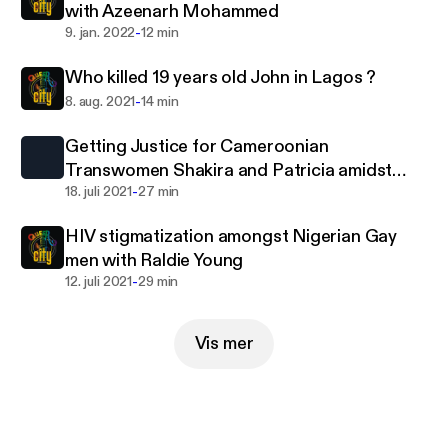
with Azeenarh Mohammed
-
9. jan. 2022
12 min
Who killed 19 years old John in Lagos ?
-
8. aug. 2021
14 min
Getting Justice for Cameroonian
Transwomen Shakira and Patricia amidst
-
death threats with Hamlet.
18. juli 2021
27 min
HIV stigmatization amongst Nigerian Gay
men with Raldie Young
-
12. juli 2021
29 min
Vis mer