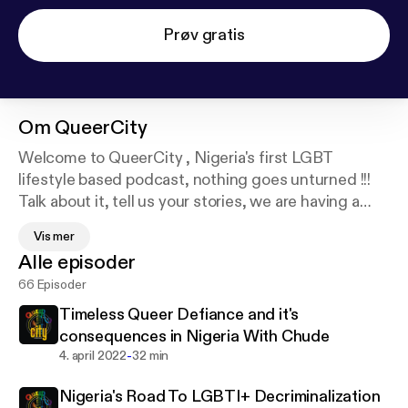
Prøv gratis
Om
QueerCity
Welcome to QueerCity , Nigeria's first LGBT
lifestyle based podcast, nothing goes unturned !!!
Talk about it, tell us your stories, we are having a
conversation. Join the chat.. Awesome things
Vis mer
happen here..
Alle episoder
Follow Us on Twitter : @queercitypod9ja
66 Episoder
Instagram : @Queercitypodcast
Timeless Queer Defiance and it's
consequences in Nigeria With Chude
-
4. april 2022
32 min
Nigeria's Road To LGBTI+ Decriminalization