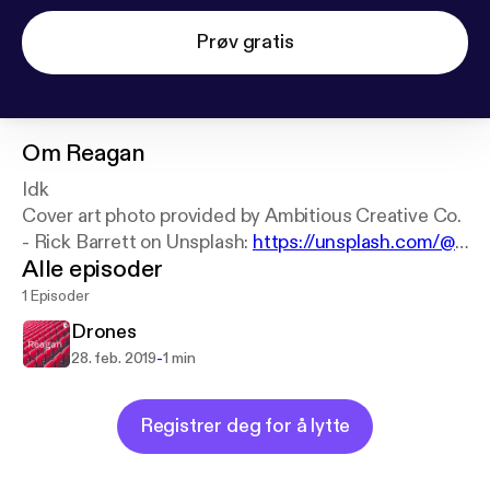
Prøv gratis
Om
Reagan
Idk
Cover art photo provided by Ambitious Creative Co.
- Rick Barrett on Unsplash:
https://unsplash.com/@
Alle episoder
weareambitious
1 Episoder
Drones
-
28. feb. 2019
1 min
Registrer deg for å lytte