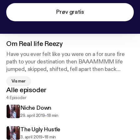
Prøv gratis
Om
Real life Reezy
Have you ever felt like you were on a for sure fire
path to your destination then BAAAMMMM life
jumped, skipped, shifted, fell apart then back
together and you ended up somewhere completely
Vis mer
different? That totally happened to me! Hear my
Alle episoder
story and a few other of my colleagues tell what
4 Episoder
went down and what they did about it. Lemons to
lemonade if you will.
Niche Down
-
29. april 2019
18 min
The Ugly Hustle
-
3. april 2019
18 min