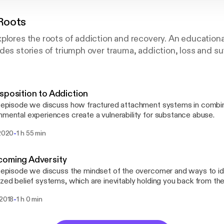
Roots
plores the roots of addiction and recovery. An educational
des stories of triumph over trauma, addiction, loss and su
sposition to Addiction
s episode we discuss how fractured attachment systems in combin
nmental experiences create a vulnerability for substance abuse.
-
 2020
1 h 55 min
coming Adversity
s episode we discuss the mindset of the overcomer and ways to id
ized belief systems, which are inevitably holding you back from t
rey shares how he has overcome the immense losses in his life; in
-
 2018
1 h 0 min
n to a heroin overdose and the tragic murder of his daughter. Joe 
the best life out of the cards he has been dealt and ways he stays
t thereby overcoming adversity.