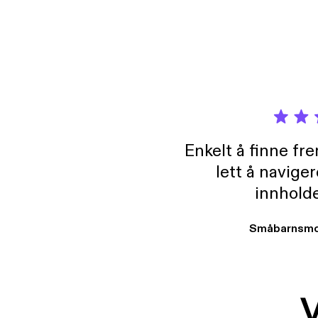
Enkelt å finne fre
lett å navige
innholde
Småbarnsmo
V