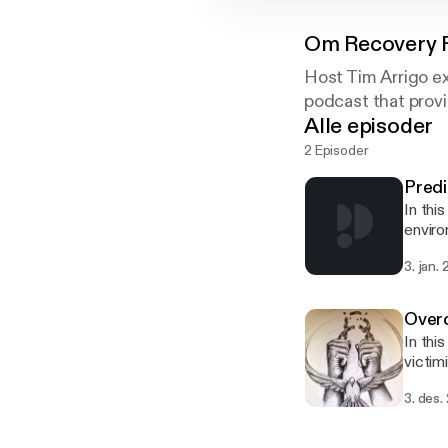
Om
Recovery 
Host Tim Arrigo ex
podcast that provi
Alle episoder
2 Episoder
Predi
In thi
enviro
3. jan.
Over
In thi
victim
Joe Fu
3. des.
his so
makes 
momen