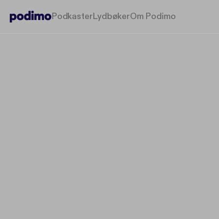
Podkaster
Lydbøker
Om Podimo