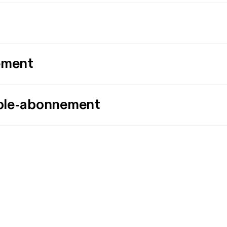
ement
ple-abonnement