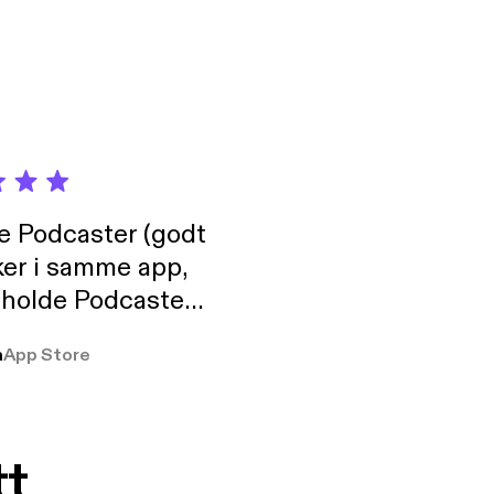
de Podcaster (godt
ker i samme app,
 holde Podcaster
lt i biblioteket.
a
App Store
tt