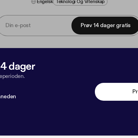
Engelsk
Teknologi Og Vitenskap
Prøv 14 dager gratis
 14 dager
veperioden.
Pr
måneden