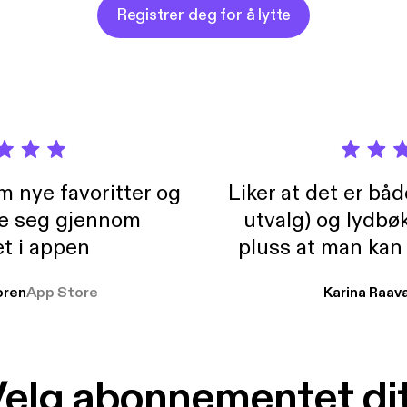
Registrer deg for å lytte
m nye favoritter og
Liker at det er bå
re seg gjennom
utvalg) og lydbø
t i appen
pluss at man kan
og lydbøker atski
ren
App Store
Karina Raav
elg abonnementet di