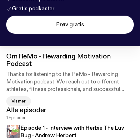
Gratis podkaster
Prøv gratis
Om
ReMo - Rewarding Motivation
Podcast
Thanks for listening to the ReMo - Rewarding
Motivation podcast! We reach out to different
athletes, fitness professionals, and successful
people in related areas to learn what motivates
Vis mer
them, and share their story! We hope by doing so,
Alle episoder
we can share some nuggets of motivation with our
1 Episoder
listeners, and even some strategies that they can
implement in their daily life to lead a more
Episode 1 - Interview with Herbie The Luv
productive, and rewarding lifestyle!
Bug - Andrew Herbert