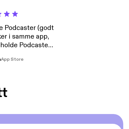
de Podcaster (godt
ker i samme app,
 holde Podcaster
lt i biblioteket.
a
App Store
tt