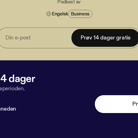
Podkast av
Engelsk
Business
Prøv 14 dager gratis
 14 dager
veperioden.
Pr
måneden