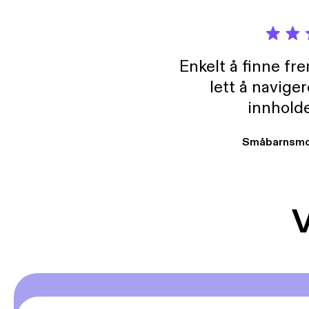
Enkelt å finne fre
lett å navige
innholde
Småbarnsmo
V