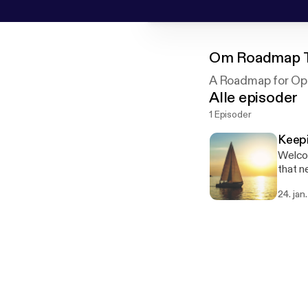
Om
Roadmap T
A Roadmap for Opt
Alle episoder
1 Episoder
Keepi
Welcom
that n
follow
24. jan
these 
episod