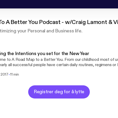
o A Better You Podcast - w/Craig Lamont & V
imizing your Personal and Business life.
ng the Intentions you set for the New Year
e to A Road Map to a Better You. From our childhood most of u
early all successful people have certain daily routines, regimens 
 which helps ensure their success. In this inaugural podcast we wi
-
. 2017
11 min
guidelines as well as the mindset most of these prolific people hav
e Viktor Brown is using the pseudonym "Corbin McCain".
Registrer deg for å lytte