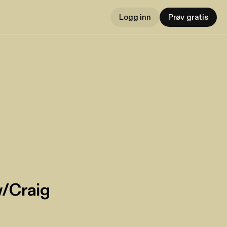
Logg inn
Prøv gratis
w/Craig