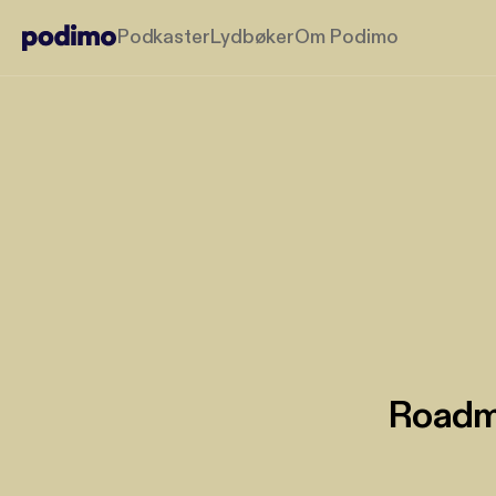
Podkaster
Lydbøker
Om Podimo
Roadma