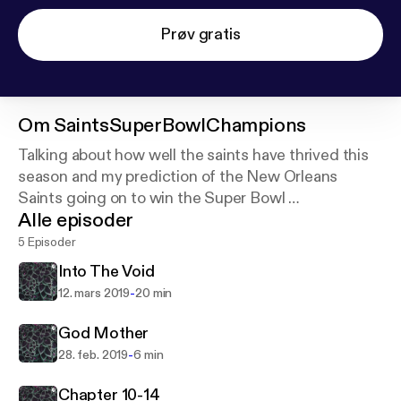
Prøv gratis
Om
SaintsSuperBowlChampions
Talking about how well the saints have thrived this
season and my prediction of the New Orleans
Saints going on to win the Super Bowl
Alle episoder
Cover art photo provided by Daniel Hjalmarsson on
Unsplash:
https://unsplash.com/@artic_studios
5 Episoder
Into The Void
-
12. mars 2019
20 min
God Mother
-
28. feb. 2019
6 min
Chapter 10-14