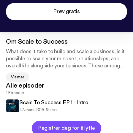
Prøv gratis
Om
Scale to Success
What does it take to build and scale a business, is it
possible to scale your mindset, relationships, and
overall life alongside your business. These among
other subjects are what this show is about.
Vis mer
Hopefully giving you actionable steps to doing just
Alle episoder
that and scale every aspect of your life to success!
1 Episoder
Scale To Success EP 1 - Intro
-
27. mars 2019
15 min
Registrer deg for å lytte