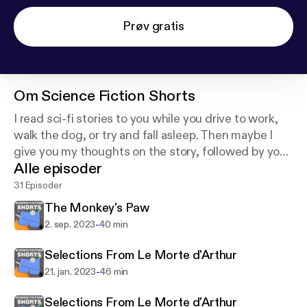
Prøv gratis
Om
Science Fiction Shorts
I read sci-fi stories to you while you drive to work,
walk the dog, or try and fall asleep. Then maybe I
give you my thoughts on the story, followed by you
Alle episoder
tweeting me your own commentary. We all become
best friends and fly away in hover cars into a binary
31 Episoder
sunset.
The Monkey's Paw
-
2. sep. 2023
40 min
Selections From Le Morte d'Arthur
-
21. jan. 2023
46 min
Selections From Le Morte d'Arthur