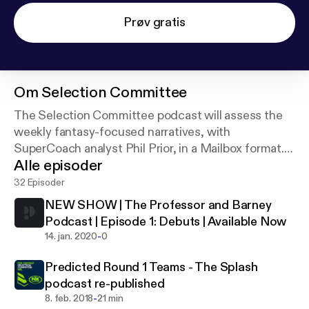
Prøv gratis
Om
Selection Committee
The Selection Committee podcast will assess the
weekly fantasy-focused narratives, with
SuperCoach analyst Phil Prior, in a Mailbox format.
Alle episoder
Please send through any footy-focused questions
to Phil, via either Twitter (@phil_prior) or email
32 Episoder
(phil.prior@news.com.au).
NEW SHOW | The Professor and Barney
Podcast | Episode 1: Debuts | Available Now
-
14. jan. 2020
0
Predicted Round 1 Teams - The Splash
podcast re-published
-
8. feb. 2018
21 min