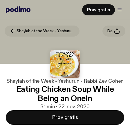
Prøv gratis
Shaylah of the Week - Yeshurun - Rabbi Zev Cohen
Del
Shaylah of the Week - Yeshurun - Rabbi Zev Cohen
Eating Chicken Soup While
Being an Onein
31 min · 22. nov. 2020
Prøv gratis