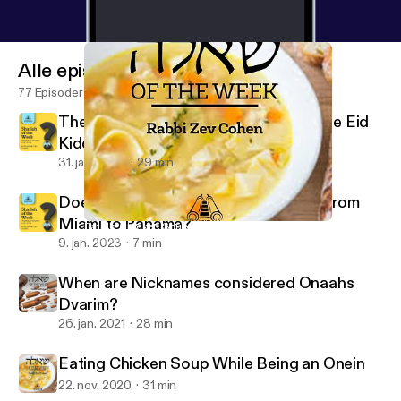
Alle episoder
77 Episoder
The Ba'al Simcha is a Mechutin with the Eid
Kiddushin
31. jan. 2023
29 min
Does One Bentch Gomel after Flying from
Miami to Panama?
Eating Chicken Soup While Being an Onein
Shaylah of the Week - Yeshurun - Rabbi Zev Cohen
9. jan. 2023
7 min
When are Nicknames considered Onaahs
Dvarim?
26. jan. 2021
28 min
Eating Chicken Soup While Being an Onein
22. nov. 2020
31 min