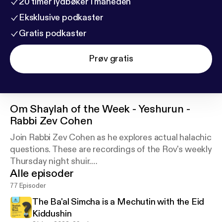
20 timer lydbøker i måneden
Eksklusive podkaster
Gratis podkaster
Prøv gratis
Om
Shaylah of the Week - Yeshurun -
Rabbi Zev Cohen
Join Rabbi Zev Cohen as he explores actual halachic
questions. These are recordings of the Rov's weekly
Thursday night shuir.
Alle episoder
For more Yeshurun and Rabbi Cohen podcasts
search the iTunes, GooglePlay and Spotify stores.
77 Episoder
The Ba'al Simcha is a Mechutin with the Eid
Kiddushin