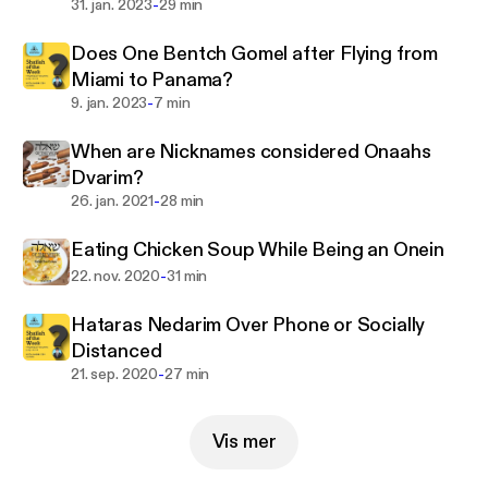
-
31. jan. 2023
29 min
Does One Bentch Gomel after Flying from
Miami to Panama?
-
9. jan. 2023
7 min
When are Nicknames considered Onaahs
Dvarim?
-
26. jan. 2021
28 min
Eating Chicken Soup While Being an Onein
-
22. nov. 2020
31 min
Hataras Nedarim Over Phone or Socially
Distanced
-
21. sep. 2020
27 min
Vis mer