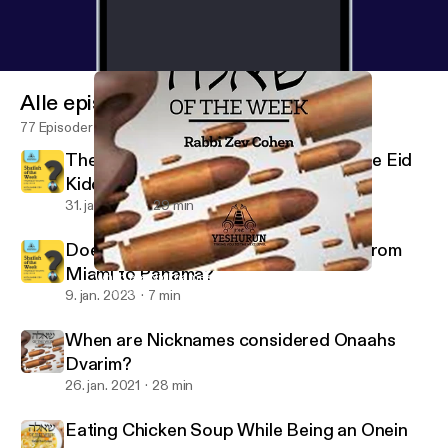
Alle episoder
77 Episoder
The Ba'al Simcha is a Mechutin with the Eid
Kiddushin
31. jan. 2023
29 min
Does One Bentch Gomel after Flying from
Miami to Panama?
When are Nicknames considered Onaahs Dvarim?
Shaylah of the Week - Yeshurun - Rabbi Zev Cohen
9. jan. 2023
7 min
When are Nicknames considered Onaahs
Dvarim?
26. jan. 2021
28 min
Eating Chicken Soup While Being an Onein