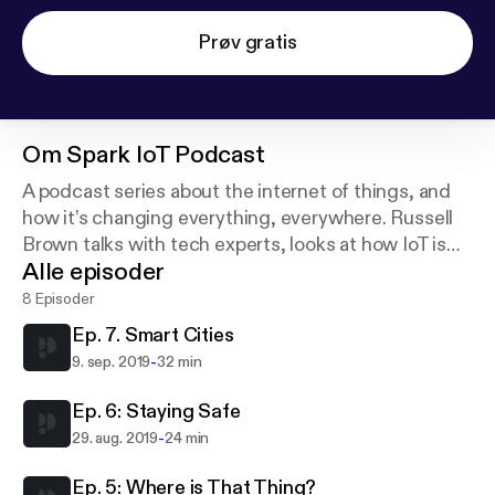
Prøv gratis
Om
Spark IoT Podcast
A podcast series about the internet of things, and
how it’s changing everything, everywhere. Russell
Brown talks with tech experts, looks at how IoT is
Alle episoder
being used by businesses and finds 20 billion things
to get excited about.
8 Episoder
Ep. 7. Smart Cities
-
9. sep. 2019
32 min
Ep. 6: Staying Safe
-
29. aug. 2019
24 min
Ep. 5: Where is That Thing?