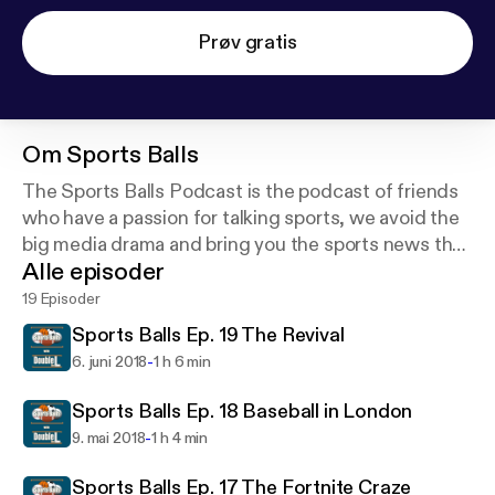
Prøv gratis
Om
Sports Balls
The Sports Balls Podcast is the podcast of friends
who have a passion for talking sports, we avoid the
big media drama and bring you the sports news that
Alle episoder
we all want to hear!
19 Episoder
Sports Balls Ep. 19 The Revival
-
6. juni 2018
1 h 6 min
Sports Balls Ep. 18 Baseball in London
-
9. mai 2018
1 h 4 min
Sports Balls Ep. 17 The Fortnite Craze