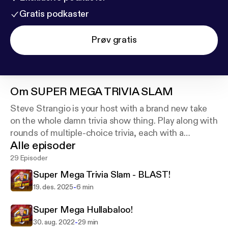
Gratis podkaster
Prøv gratis
Om
SUPER MEGA TRIVIA SLAM
Steve Strangio is your host with a brand new take
on the whole damn trivia show thing. Play along with
rounds of multiple-choice trivia, each with a
Alle episoder
different theme. . As always, shout out the answers
and keep your own damn score!
29 Episoder
Super Mega Trivia Slam - BLAST!
-
19. des. 2025
6 min
Super Mega Hullabaloo!
-
30. aug. 2022
29 min