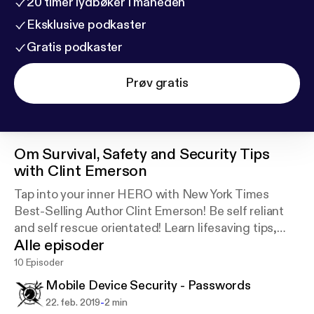
20 timer lydbøker i måneden
Eksklusive podkaster
Gratis podkaster
Prøv gratis
Om
Survival, Safety and Security Tips
with Clint Emerson
Tap into your inner HERO with New York Times
Best-Selling Author Clint Emerson! Be self reliant
and self rescue orientated! Learn lifesaving tips,
Alle episoder
hacks and how embrace the Survival, Safety and
Security Lifestyle.
10 Episoder
Mobile Device Security - Passwords
-
22. feb. 2019
2 min