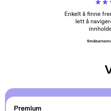
Enkelt å finne fre
lett å navige
innholde
Småbarnsmo
V
Premium