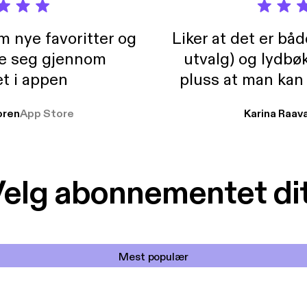
m nye favoritter og
Liker at det er bå
re seg gjennom
utvalg) og lydbø
t i appen
pluss at man kan
og lydbøker atski
ren
App Store
Karina Raav
elg abonnementet di
Mest populær