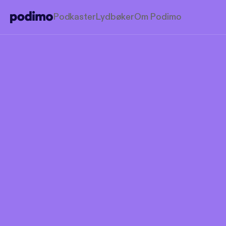
Podkaster
Lydbøker
Om Podimo