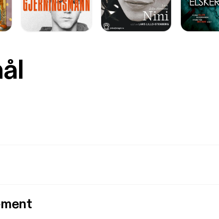
mål
ement