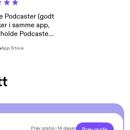
de Podcaster (godt
ker i samme app,
 holde Podcaster
lt i biblioteket.
a
App Store
tt
Prøv gratis i 14 dager
Prøv gratis