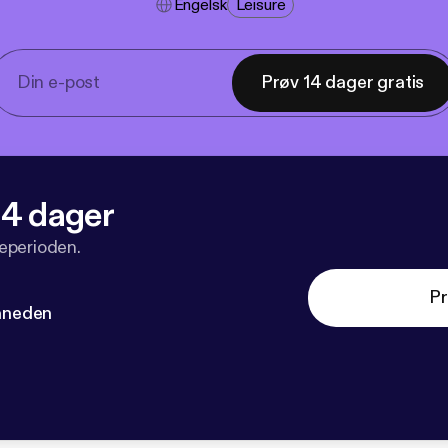
Engelsk
Leisure
Prøv 14 dager gratis
 14 dager
veperioden.
Pr
måneden