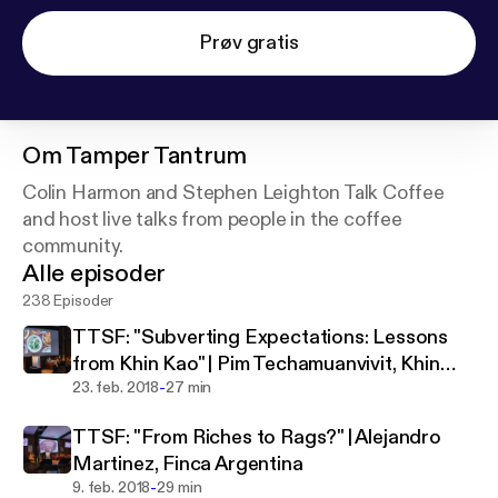
Prøv gratis
Om
Tamper Tantrum
Colin Harmon and Stephen Leighton Talk Coffee
and host live talks from people in the coffee
community.
Alle episoder
238 Episoder
TTSF: "Subverting Expectations: Lessons
from Khin Kao" | Pim Techamuanvivit, Khin
-
Kao
23. feb. 2018
27 min
TTSF: "From Riches to Rags?" | Alejandro
Martinez, Finca Argentina
-
9. feb. 2018
29 min