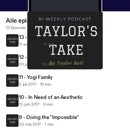
Alle episoder
13 Episoder
13 - Grab the Monet and Let's Gogh
11. aug. 2017
13 min
12 - My 120th Birthday
26. juli 2017
10 min
10 - In Need of an Aesthetic
Taylor's Take
11 - Yogi Family
5. juli 2017
10 min
10 - In Need of an Aesthetic
13. juni 2017
9 min
9 - Doing the "Impossible"
30. mai 2017
7 min