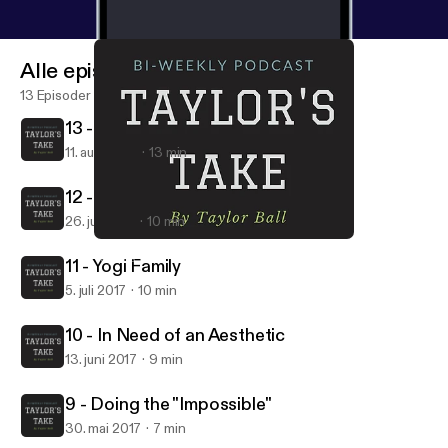
Alle episoder
13 Episoder
13 - Grab the Monet and Let's Gogh
11. aug. 2017
13 min
12 - My 120th Birthday
26. juli 2017
10 min
11 - Yogi Family
Taylor's Take
11 - Yogi Family
5. juli 2017
10 min
10 - In Need of an Aesthetic
13. juni 2017
9 min
9 - Doing the "Impossible"
30. mai 2017
7 min