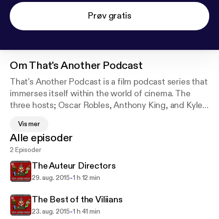
Prøv gratis
Om
That's Another Podcast
That's Another Podcast is a film podcast series that
immerses itself within the world of cinema. The
three hosts; Oscar Robles, Anthony King, and Kyle
Davenport discuss each week new things
Vis mer
happening in the film industry and share their
Alle episoder
personal life along with their experiences working
2 Episoder
on different film projects and other media
entertainment.
The Auteur Directors
-
29. aug. 2015
1 h 12 min
The Best of the Viliians
-
23. aug. 2015
1 h 41 min