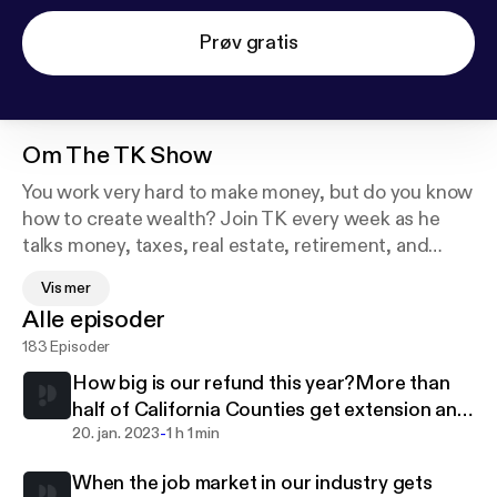
Prøv gratis
Om
The TK Show
You work very hard to make money, but do you know
how to create wealth? Join TK every week as he
talks money, taxes, real estate, retirement, and
other important topics in personal finance. Teka
Vis mer
Sahlu (TK), originally from Addis Ababa, Ethiopia, is
Alle episoder
a long-time resident of Atlanta who specializes in
183 Episoder
Accounting and Finance. TK has more than more
than 30 years of experience and is a respected
How big is our refund this year?More than
member of the Atlanta community. If you want to be
half of California Counties get extension and
better at managing money than your parents, this is
-
more
20. jan. 2023
1 h 1 min
the podcast for you. The TK show is broadcast live
When the job market in our industry gets
every week in the Amharic language.