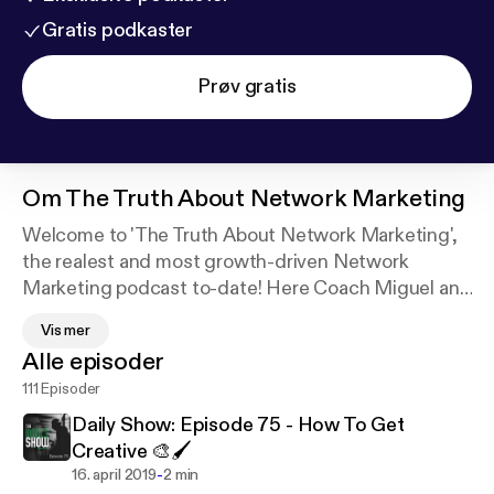
Gratis podkaster
Prøv gratis
Om
The Truth About Network Marketing
Welcome to 'The Truth About Network Marketing',
the realest and most growth-driven Network
Marketing podcast to-date! Here Coach Miguel and
his talented team will discuss the latest and most
Vis mer
profitable strategies for Network Marketers. You're
Alle episoder
about to get hit with the cold-hard truth,
111 Episoder
completely unfiltered. Are you ready to take your
business to the next level? Let's get it 👊
Daily Show: Episode 75 - How To Get
Creative 🎨🖌
-
16. april 2019
2 min