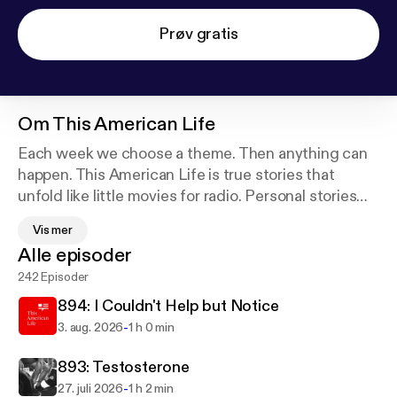
Prøv gratis
Om
This American Life
Each week we choose a theme. Then anything can
happen. This American Life is true stories that
unfold like little movies for radio. Personal stories
with funny moments, big feelings, and surprising
Vis mer
plot twists. Newsy stories that try to capture what
Alle episoder
it’s like to be alive right now. It’s the most popular
242 Episoder
weekly podcast in the world, and winner of the first
ever Pulitzer Prize for a radio show or podcast.
894: I Couldn't Help but Notice
Hosted by Ira Glass and produced in collaboration
-
3. aug. 2026
1 h 0 min
with WBEZ Chicago.
893: Testosterone
-
27. juli 2026
1 h 2 min