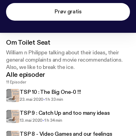
Prøv gratis
Om
Toilet Seat
William n Philippe talking about their ideas, their
general complaints and movie recommendations.
Also, we like to break the ice.
Alle episoder
11 Episoder
TSP 10 : The Big One-0 !!!
-
23. mai 2020
1 h 33 min
TSP 9 : Catch Up and too many ideas
-
13. mai 2020
1 h 34 min
TSP 8 - Video Games and our feelings