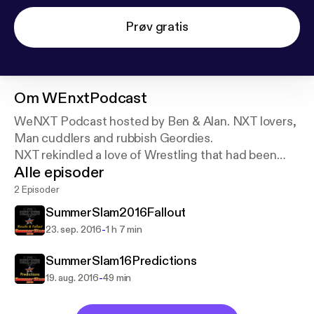
Prøv gratis
Om
WEnxtPodcast
WeNXT Podcast hosted by Ben & Alan. NXT lovers,
Man cuddlers and rubbish Geordies.
NXT rekindled a love of Wrestling that had been
Alle episoder
utterly John Cena'd. They relive, review and
generally gush over all things NXT did, does &
2 Episoder
Whatever it does NeXT.
SummerSlam2016Fallout
-
23. sep. 2016
1 h 7 min
SummerSlam16Predictions
-
19. aug. 2016
49 min