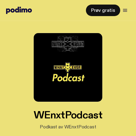
Prøv gratis
WEnxtPodcast
Podkast av WEnxtPodcast