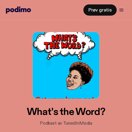
Prøv gratis
What's the Word?
Podkast av TunedInMedia