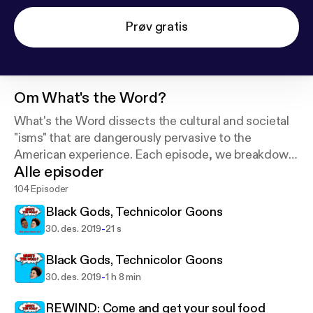
Prøv gratis
Om
What's the Word?
What's the Word dissects the cultural and societal
"isms" that are dangerously pervasive to the
American experience. Each episode, we breakdown
Alle episoder
those ails - from cultural appropriation to identity
politics.
104 Episoder
Black Gods, Technicolor Goons
-
30. des. 2019
21 s
Black Gods, Technicolor Goons
-
30. des. 2019
1 h 8 min
REWIND: Come and get your soul food