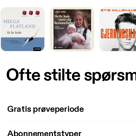
Ofte stilte spørs
Gratis prøveperiode
Abonnementstyper