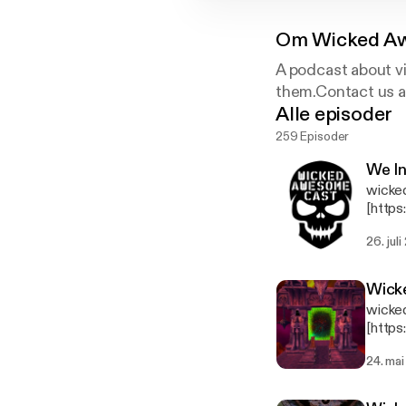
Om
Wicked A
A podcast about v
them.Contact us 
Alle episoder
259 Episoder
We In
wickedaweso
[https://
[https://twitter
26. juli
Kraken
Wicke
wickedaweso
[https://
[https://twitter
24. mai
Kraken