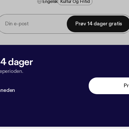
Engelsk
Kultur Og Fritid
Prøv 14 dager gratis
 14 dager
veperioden.
Pr
måneden