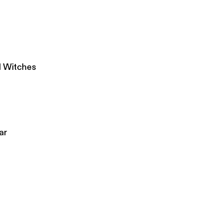
d Witches
ar