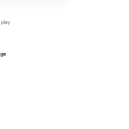
 play
age