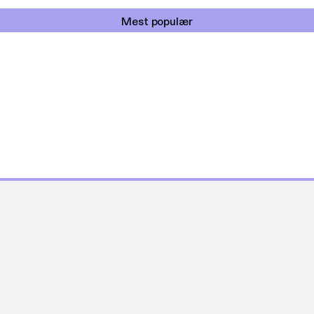
Mest populær