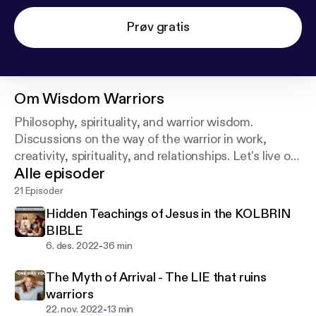
Prøv gratis
Om
Wisdom Warriors
Philosophy, spirituality, and warrior wisdom.
Discussions on the way of the warrior in work,
creativity, spirituality, and relationships. Let's live our
Alle episoder
strongest life.
21 Episoder
YouTube @ Reality Files @Wisdom-Warriors
Hidden Teachings of Jesus in the KOLBRIN
BIBLE
- https//www.realityfiles.com
-
6. des. 2022
36 min
The Myth of Arrival - The LIE that ruins
warriors
-
22. nov. 2022
13 min