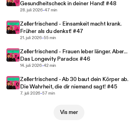
Gesundheitscheck in deiner Hand! #48
bekommst Strategien und Routinen, die dir helfen,
-
28. juli 2026
47 min
dich heute und morgen rundum wohlzufühlen.🎯
Nicht nur für Frauen 40+, die mehr wollen als nur
Zellerfrischend - Einsamkeit macht krank.
die nächste Diät oder ein weiteres
Früher als du denkst! #47
Fitnessprogramm – sondern für alle, die echte,
-
21. juli 2026
55 min
nachhaltige Veränderung anstreben.In diesem
Podcast erwarten dich:
Zellerfrischend - Frauen leber länger. Aber...
• Selbstgelebte, praxisnahe Tipps für deinen Alltag
Das Longevity Paradox #46
• Wissenschaftlich fundierte Longevity-Impulse
-
14. juli 2026
42 min
• Inspirierende Interviews mit
Gesundheitsexperten
Zellerfrischend - Ab 30 baut dein Körper ab.
• Ehrliche Einblicke in die Reise zu mehr Energie,
Die Wahrheit, die dir niemand sagt! #45
Freude und Lebensqualität✨ Zell Erfrischend ist
-
7. juli 2026
57 min
dein Raum, um Körper, Geist und Lebensstil auf das
nächste Level zu bringen – für mehr Gesundheit,
Vis mer
Langlebigkeit und Lebensfreude.📌 Jetzt
abonnieren und deine Reise zu mehr Energie,
Vitalität und Wohlbefinden starten!