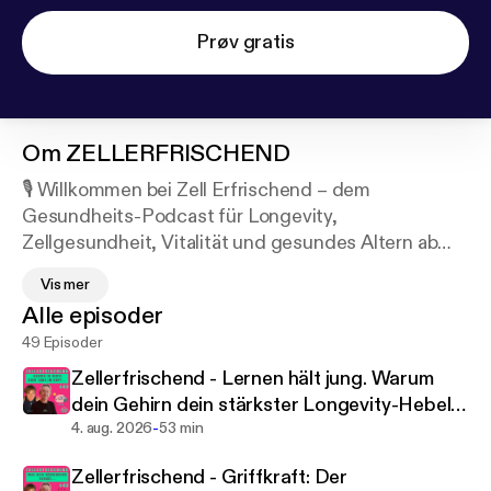
Prøv gratis
Om
ZELLERFRISCHEND
🎙️ Willkommen bei Zell Erfrischend – dem
Gesundheits-Podcast für Longevity,
Zellgesundheit, Vitalität und gesundes Altern ab
der Lebensmitte.
Vis mer
Hier findest du Inspiration, wie du mit den richtigen
Alle episoder
Strategien deine Langlebigkeit fördern, dein
49 Episoder
Immunsystem stärken, dein Wohlfühlgewicht
erreichen und deine mentale Klarheit steigern
Zellerfrischend - Lernen hält jung. Warum
kannst.Wir sprechen über Anti-Aging,
dein Gehirn dein stärkster Longevity-Hebel
Mikronährstoffe, energievolle Ernährung,
-
ist. #49
4. aug. 2026
53 min
Hormonbalance und bewusste Lebensführung –
Zellerfrischend - Griffkraft: Der
alles wissenschaftlich fundiert und praxisnah. Du