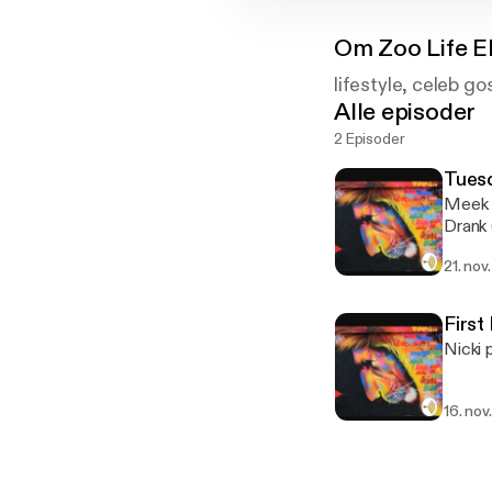
Om
Zoo Life 
lifestyle, celeb go
Alle episoder
2 Episoder
Tues
Meek m
Drank 
Move 
21. nov
First
Nicki 
16. nov