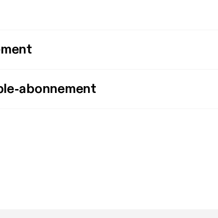
ement
ple-abonnement