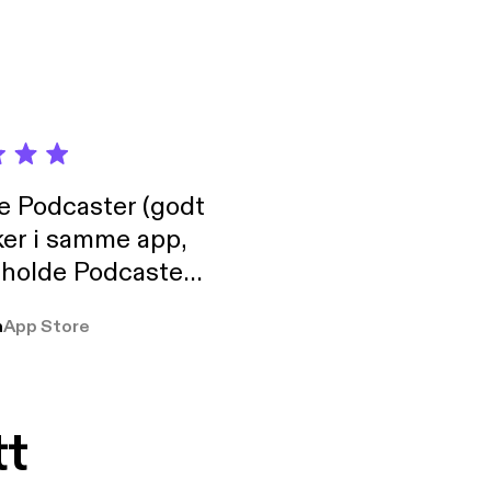
de Podcaster (godt
ker i samme app,
 holde Podcaster
lt i biblioteket.
a
App Store
tt