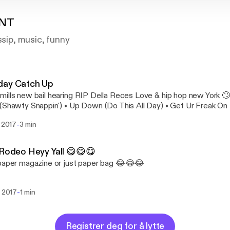
ENT
ssip, music, funny
day Catch Up
ills new bail hearing RIP Della Reces Love & hip hop new York 🙄
(Shawty Snappin') • Up Down (Do This All Day) • Get Ur Freak O
That Dope
-
. 2017
3 min
 Rodeo Heyy Yall 😋😋😋
paper magazine or just paper bag 😂😂😂
-
. 2017
1 min
Registrer deg for å lytte