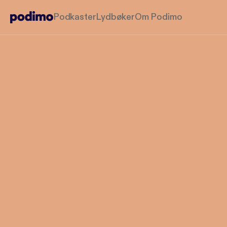
Podkaster
Lydbøker
Om Podimo