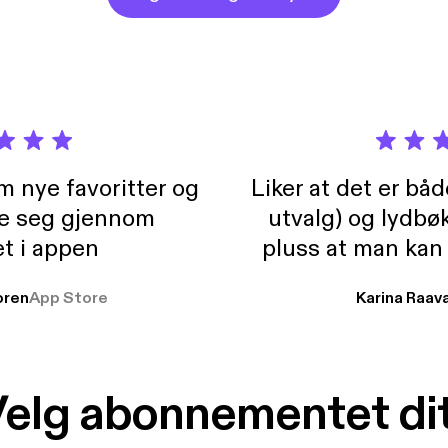
m nye favoritter og
Liker at det er bå
re seg gjennom
utvalg) og lydbø
t i appen
pluss at man kan
og lydbøker atski
ren
App Store
Karina Raav
elg abonnementet di