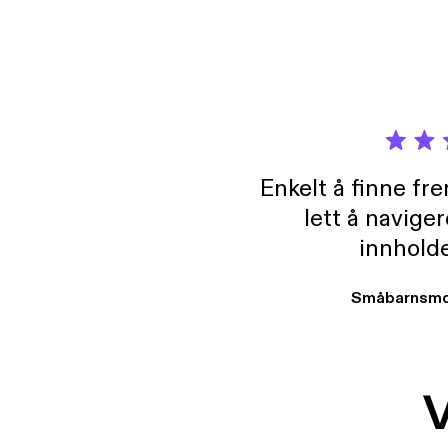
Enkelt å finne fre
lett å navige
innholde
Småbarnsmo
V