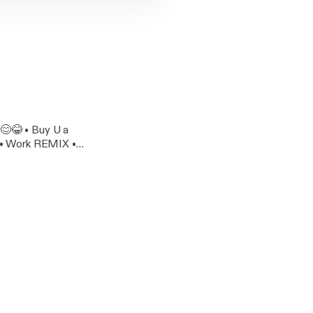
😊😂 • Buy U a
n • Work REMIX •