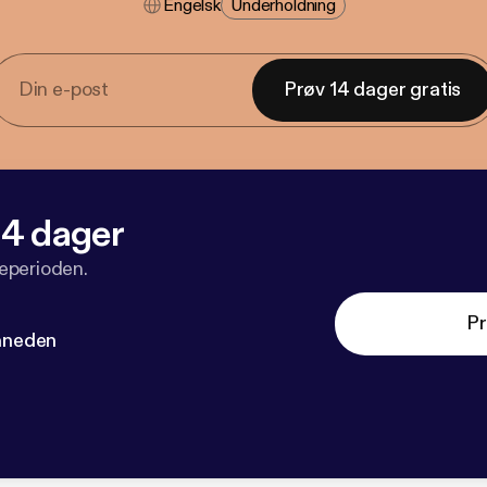
Engelsk
Underholdning
Prøv 14 dager gratis
 14 dager
veperioden.
Pr
måneden