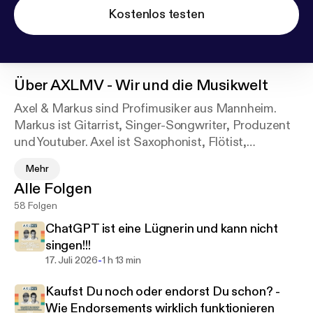
Kostenlos testen
Über
AXLMV - Wir und die Musikwelt
Axel & Markus sind Profimusiker aus Mannheim.
Markus ist Gitarrist, Singer-Songwriter, Produzent
und Youtuber. Axel ist Saxophonist, Flötist,
Klarinettist, Gitarrist und vertreibt mit seiner Firma
Mehr
"Fliphead" Flötenmundstücke. Axel & Markus
Alle Folgen
touren gemeinsam u.a. mit der "Gregor Meyle Band"
58 Folgen
und musizieren zusammen mit der "Sing meinen
Song" - Band im südafrikanischen
ChatGPT ist eine Lügnerin und kann nicht
Sonnenuntergang. Im Podcast geht es um alles,
singen!!!
was Musiker*innen aktuell so umtreibt - sei es auf,
-
17. Juli 2026
1 h 13 min
hinter, vor oder neben den Bühnen dieser Welt.
Kaufst Du noch oder endorst Du schon? -
Wie Endorsements wirklich funktionieren