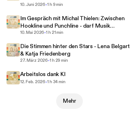
-
10. Juni 2026
1 h 9 min
Im Gespräch mit Michal Thielen: Zwischen
Hookline und Punchline - darf Musik
-
humorvoll sein?
10. Mai 2026
1 h 21 min
Die Stimmen hinter den Stars - Lena Belgart
& Katja Friedenberg
-
27. März 2026
1 h 29 min
Arbeitslos dank KI
-
12. Feb. 2026
1 h 34 min
Mehr