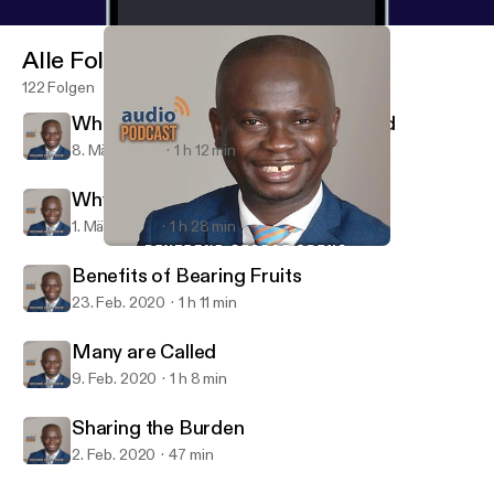
Alle Folgen
122 Folgen
What it Means to Have no Shepherd
8. März 2020
1 h 12 min
Why People Don't Use Their Talents
1. März 2020
1 h 28 min
What it Means to Have no Shepherd
Qodesh Hartford
Benefits of Bearing Fruits
23. Feb. 2020
1 h 11 min
Many are Called
9. Feb. 2020
1 h 8 min
Sharing the Burden
2. Feb. 2020
47 min